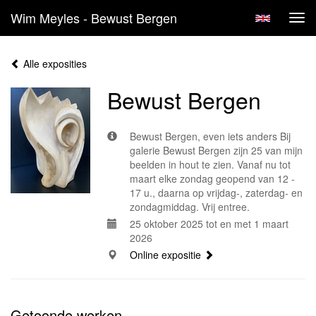
Wim Meyles - Bewust Bergen
Tog
navi
Alle exposities
Bewust Bergen
Bewust Bergen, even iets anders Bij
galerie Bewust Bergen zijn 25 van mijn
beelden in hout te zien. Vanaf nu tot
maart elke zondag geopend van 12 -
17 u., daarna op vrijdag-, zaterdag- en
zondagmiddag. Vrij entree.
25 oktober 2025 tot en met 1 maart
2026
Online expositie
Getoonde werken