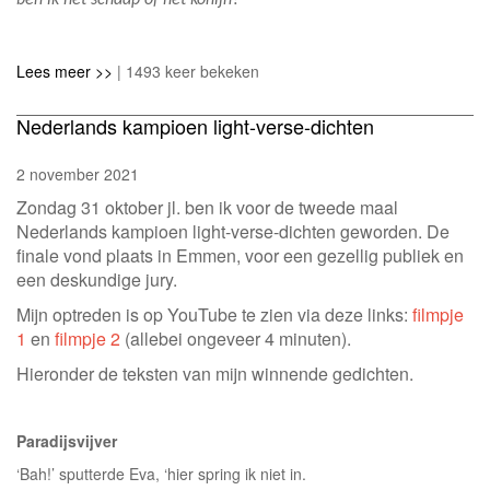
ben ik het schaap of het konijn?
Lees meer >>
| 1493 keer bekeken
Nederlands kampioen light-verse-dichten
2 november 2021
Zondag 31 oktober jl. ben ik voor de tweede maal
Nederlands kampioen light-verse-dichten geworden. De
finale vond plaats in Emmen, voor een gezellig publiek en
een deskundige jury.
Mijn optreden is op YouTube te zien via deze links:
filmpje
1
en
filmpje 2
(allebei ongeveer 4 minuten).
Hieronder de teksten van mijn winnende gedichten.
Paradijsvijver
‘Bah!’ sputterde Eva, ‘hier spring ik niet in.