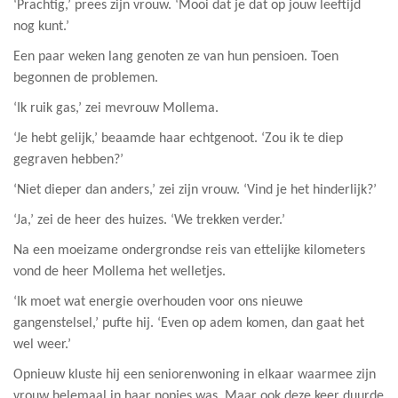
‘Prachtig,’ prees zijn vrouw. ‘Mooi dat je dat op jouw leeftijd
nog kunt.’
Een paar weken lang genoten ze van hun pensioen. Toen
begonnen de problemen.
‘Ik ruik gas,’ zei mevrouw Mollema.
‘Je hebt gelijk,’ beaamde haar echtgenoot. ‘Zou ik te diep
gegraven hebben?’
‘Niet dieper dan anders,’ zei zijn vrouw. ‘Vind je het hinderlijk?’
‘Ja,’ zei de heer des huizes. ‘We trekken verder.’
Na een moeizame ondergrondse reis van ettelijke kilometers
vond de heer Mollema het welletjes.
‘Ik moet wat energie overhouden voor ons nieuwe
gangenstelsel,’ pufte hij. ‘Even op adem komen, dan gaat het
wel weer.’
Opnieuw kluste hij een seniorenwoning in elkaar waarmee zijn
vrouw helemaal in haar nopjes was. Maar ook deze keer duurde