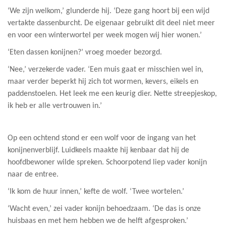
‘We zijn welkom,’ glunderde hij. ‘Deze gang hoort bij een wijd
vertakte dassenburcht. De eigenaar gebruikt dit deel niet meer
en voor een winterwortel per week mogen wij hier wonen.’
‘Eten dassen konijnen?’ vroeg moeder bezorgd.
‘Nee,’ verzekerde vader. ‘Een muis gaat er misschien wel in,
maar verder beperkt hij zich tot wormen, kevers, eikels en
paddenstoelen. Het leek me een keurig dier. Nette streepjeskop,
ik heb er alle vertrouwen in.’
Op een ochtend stond er een wolf voor de ingang van het
konijnenverblijf. Luidkeels maakte hij kenbaar dat hij de
hoofdbewoner wilde spreken. Schoorpotend liep vader konijn
naar de entree.
‘Ik kom de huur innen,’ kefte de wolf. ‘Twee wortelen.’
‘Wacht even,’ zei vader konijn behoedzaam. ‘De das is onze
huisbaas en met hem hebben we de helft afgesproken.’