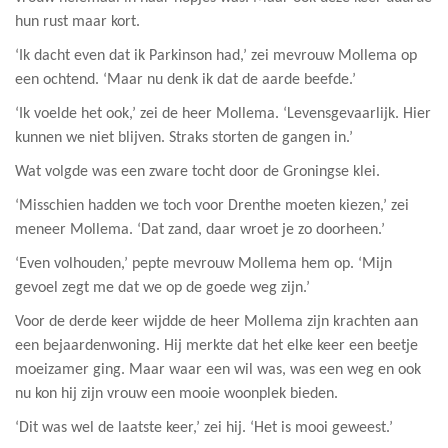
hun rust maar kort.
‘Ik dacht even dat ik Parkinson had,’ zei mevrouw Mollema op
een ochtend. ‘Maar nu denk ik dat de aarde beefde.’
‘Ik voelde het ook,’ zei de heer Mollema. ‘Levensgevaarlijk. Hier
kunnen we niet blijven. Straks storten de gangen in.’
Wat volgde was een zware tocht door de Groningse klei.
‘Misschien hadden we toch voor Drenthe moeten kiezen,’ zei
meneer Mollema. ‘Dat zand, daar wroet je zo doorheen.’
‘Even volhouden,’ pepte mevrouw Mollema hem op. ‘Mijn
gevoel zegt me dat we op de goede weg zijn.’
Voor de derde keer wijdde de heer Mollema zijn krachten aan
een bejaardenwoning. Hij merkte dat het elke keer een beetje
moeizamer ging. Maar waar een wil was, was een weg en ook
nu kon hij zijn vrouw een mooie woonplek bieden.
‘Dit was wel de laatste keer,’ zei hij. ‘Het is mooi geweest.’