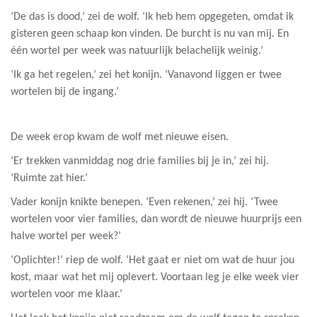
‘De das is dood,’ zei de wolf. ‘Ik heb hem opgegeten, omdat ik
gisteren geen schaap kon vinden. De burcht is nu van mij. En
één wortel per week was natuurlijk belachelijk weinig.’
‘Ik ga het regelen,’ zei het konijn. ‘Vanavond liggen er twee
wortelen bij de ingang.’
De week erop kwam de wolf met nieuwe eisen.
‘Er trekken vanmiddag nog drie families bij je in,’ zei hij.
‘Ruimte zat hier.’
Vader konijn knikte benepen. ‘Even rekenen,’ zei hij. ‘Twee
wortelen voor vier families, dan wordt de nieuwe huurprijs een
halve wortel per week?’
‘Oplichter!’ riep de wolf. ‘Het gaat er niet om wat de huur jou
kost, maar wat het mij oplevert. Voortaan leg je elke week vier
wortelen voor me klaar.’