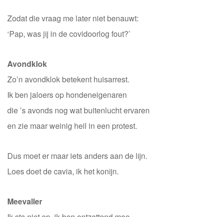
Zodat die vraag me later niet benauwt:
‘Pap, was jij in de covidoorlog fout?’
Avondklok
Zo’n avondklok betekent huisarrest.
Ik ben jaloers op hondeneigenaren
die ’s avonds nog wat buitenlucht ervaren
en zie maar weinig heil in een protest.
Dus moet er maar iets anders aan de lijn.
Loes doet de cavia, ik het konijn.
Meevaller
Ik sta niet op, ik ben ontzettend moe.